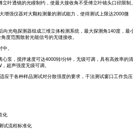
破傅立叶透镜的光瞳制约，使最大接收角不受傅立叶镜头口径限制
大大增强仪器对大颗粒测量的测试能力，使得测试上限达2000微
和后向光电探测器组成三维立体检测系统，最大探测角140度，最
间全角度范围散射光能信号的无缝接收。
对中。
离心泵，搅拌速度可达4000转/分钟，无级可调，具有高效率的
W，超声强度无级可调。
可调,可适应于各种样品测试对分散强度的要求，干法测试窗口工作负压
性化
析测试流程标准化