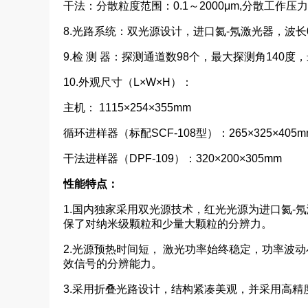
干法：分散粒度范围：0.1～2000μm,分散工作压力
8.光路系统：双光源设计，进口氦-氖激光器，波长0.
9.检 测 器：探测通道数98个，最大探测角140度，
10.外观尺寸（L×W×H）：
主机： 1115×254×355mm
循环进样器（标配SCF-108型）：265×325×405
干法进样器（DPF-109）：320×200×305mm
性能特点：
1.国内独家采用双光源技术，红光光源为进口氦-氖激光
保了对纳米级颗粒和少量大颗粒的分辨力。
2.光源预热时间短， 激光功率始终稳定，功率波
效信号的分辨能力。
3.采用折叠光路设计，结构紧凑美观，并采用高