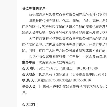
各位尊贵的客户
：
!
首先感谢您对欧美克仪器有限公司产品的关注和支持
随着粒度仪器在建材、化工、能源、冶金、高校、科
广泛的应用，客户对粒度仪的认识和了解的需求也在逐渐
器的人员变动等，使仪器的分析测试性能未充分发挥，这
为了答谢支持和信任欧美克仪器有限公司产品的新老
度仪器的原理、结构及操作方法等进行讲座，并进行现场
题。同时，将向广大用户介绍公司最新研究成果和新产品
会议不收会议费和资料费（包中餐），其余食宿自理
主办单位
：珠海欧美克仪器有限公司
会议时间：
2016年7月8日（星期五） 10：00-17：00
528
会议地点
：长沙茉莉花国际酒店（长沙市金星中路
号
联 系 人
：周建新18675609393聂欣18675600816
1.
参会人员
：
我司用户中对仪器操作有学习要求的人员。
户。
会议安排
：