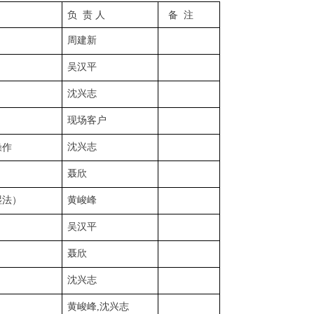
负
责
人
备
注
周建新
吴汉平
沈兴志
现场客户
沈兴志
操作
聂欣
湿法）
黄峻峰
吴汉平
聂欣
沈兴志
黄峻峰,沈兴志