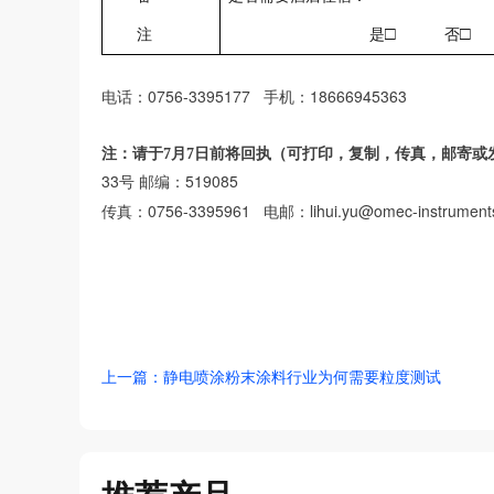
□
□
注
是
否
0756-3395177
18666945363
电话：
手机：
注：请于7月7日前将回执（可打印，复制，传真，邮寄或
33
519085
号
邮编：
0756-3395961
lihui.yu@omec-instrumen
传真：
电邮：
上一篇：静电喷涂粉末涂料行业为何需要粒度测试