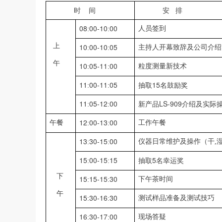
时
间
安
排
08
00-10
00
人员签到
:
:
上
10
00-10
05
主持人开幕致辞及公司介绍
:
:
午
10
05-11
00
粒度测量新技术
:
:
11
00-11
05
15
:
:
抽取
名鼓励奖
11
05-12
00
LS-909
:
:
新产品
介绍及实际
12
00-13
00
午餐
工作午餐
:
:
13
30-15
00
仪器日常维护及操作（干,
:
:
15
00-15
15
5
:
:
抽取
名幸运奖
下
15
15-15
30
下午茶时间
:
:
午
15
30-16
30
测试样品准备及测试技巧
:
:
16
30-17
00
现场答疑
:
: